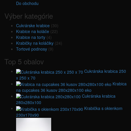
Do obchodu
Výber kategórie
Cukrárske krabice
(30)
Krabice na koláče
(22)
Krabice na torty
(4)
Krabičky na koláčiky
(24)
Tortové podnosy
(9)
Top 5 obalov
Cukrárska krabica 250
x 250 x 70
Krabica
na cupcakes 36 kusov 280x280x100 eko
Cukrárska krabica
280x280x100
Krabička s okienkom
230x170x90