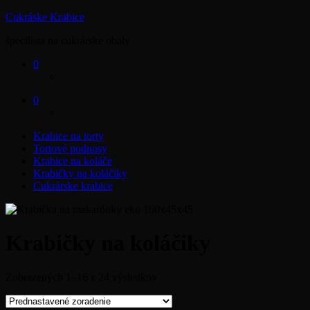
Cukráske Krabice
špecilista na cukrárske obaly
0
0
Krabice na torty
Tortové podnosy
Krabice na koláče
Krabičky na koláčiky
Cukrárske krabice
Krabičky na koláčiky
Zobrazených 1–16 z 24 výsledkov