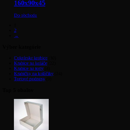
160x90x45
Do obchodu
1
2
→
Výber kategórie
Cukrárske krabice
(30)
Krabice na koláče
(22)
Krabice na torty
(4)
Krabičky na koláčiky
(24)
Tortové podnosy
(9)
Top 5 obalov